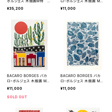
ボルジェス 木版画M特
ロ・ボルジェス 木版画 M
【COQUEIRO】
【夜のカーニバル】
¥35,200
¥11,000
BACARO BORGES バカ
BACARO BORGES バカ
ロ・ボルジェス 木版画 M
ロ・ボルジェス 木版画 M
【夜の家と昼のサボテン】
【たくさんの魚】
¥11,000
¥11,000
SOLD OUT