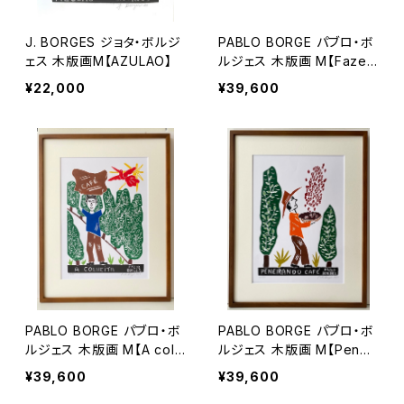
J. BORGES ジョタ・ボルジ
PABLO BORGE パブロ・ボ
ェス 木版画M【AZULAO】
ルジェス 木版画 M【Fazen
da de cafe】マット 額縁付
¥22,000
¥39,600
PABLO BORGE パブロ・ボ
PABLO BORGE パブロ・ボ
ルジェス 木版画 M【A colh
ルジェス 木版画 M【Peneir
eita】マット 額装付
ando Cafe】マット 額装付
¥39,600
¥39,600