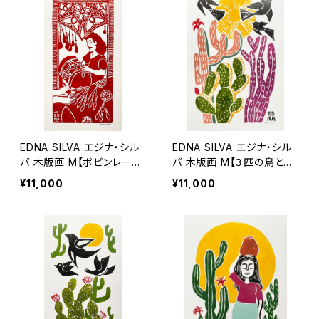
EDNA SILVA エジナ・シル
EDNA SILVA エジナ・シル
バ 木版画 M【ボビンレース
バ 木版画 M【３匹の鳥と３
を編む女性】
つのサボテン】
¥11,000
¥11,000