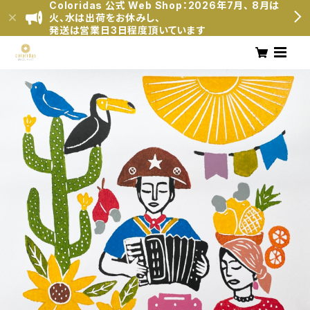
Coloridas 公式 Web Shop：2026年7月、 8月は
火、水は出荷をお休みし、
発送は営業日3日程度頂いています