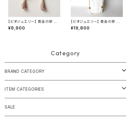
【ビオジュエリー】 黄金の草 カッ
【ビオジュエリー】 黄金の草 カッ
ピンドウラード ピアス&イヤリ
ピンドウラード クリームローズ
¥9,900
¥19,800
ング 直結リーフタッセルグレイ
スワロフスキーパール & チェー
ベージュ
ンネックレス
Category
BRAND CATEGORY
黄金の草 ビオジュエリー
ITEM CATEGORIES
ピアス＆イヤリング
ボルジェス木版画
アクセサリー
SALE
ネックレス＆ペンダント
木版画 S
ピアス・イヤリング
フォークアート
バッグ・ポーチ