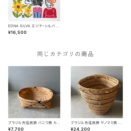
EDNA SILVA エジナ・シルバ 木
版画 M 正方形【ノルデスチ】
¥16,500
同じカテゴリの商品
ブラジル先住民族 バニワ族 カゴ
ブラジル先住民族 ヤノマミ族 カ
’25 （８）
ゴ '25（１）
¥7,700
¥24,200