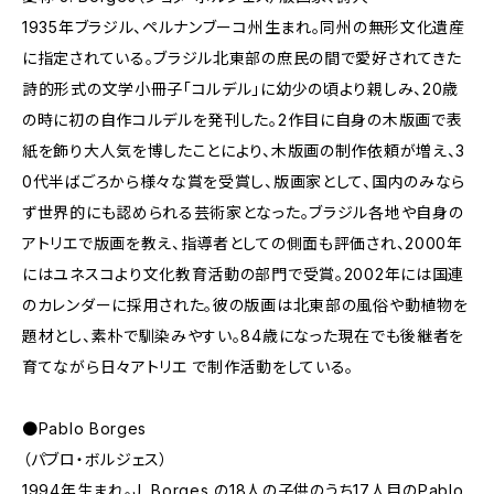
1935年ブラジル、ペルナンブーコ州生まれ。同州の無形文化遺産
に指定されている。ブラジル北東部の庶民の間で愛好されてきた
詩的形式の文学小冊子「コルデル」に幼少の頃より親しみ、20歳
の時に初の自作コルデルを発刊した。2作目に自身の木版画で表
紙を飾り大人気を博したことにより、木版画の制作依頼が増え、3
0代半ばごろから様々な賞を受賞し、版画家として、国内のみなら
ず世界的にも認められる芸術家となった。ブラジル各地や自身の
アトリエで版画を教え、指導者としての側面も評価され、2000年
にはユネスコより文化教育活動の部門で受賞。2002年には国連
のカレンダーに採用された。彼の版画は北東部の風俗や動植物を
題材とし、素朴で馴染みやすい。84歳になった現在でも後継者を
育てながら日々アトリエ で制作活動をしている。
●Pablo Borges
（パブロ・ボルジェス）
1994年生まれ。J. Borges の18人の子供のうち17人目のPablo