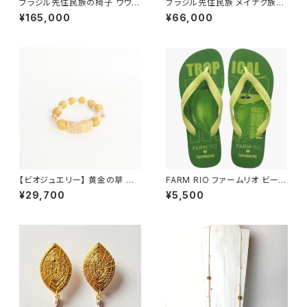
ブラジル先住民族の椅子 ワウラ
ブラジル先住民族 メイナク族の
ー族 アリクイ ３（送料着払い）
椅子 サル 小型 全長41cm
¥165,000
¥66,000
【ビオジュエリー】 黄金の草 カッ
FARM RIO ファームリオ ビーチ
ピンドウラード ブレスレット ス
サンダル Havaianas Tropical
¥29,700
¥5,500
クエア ルチルクォーツ
Coco