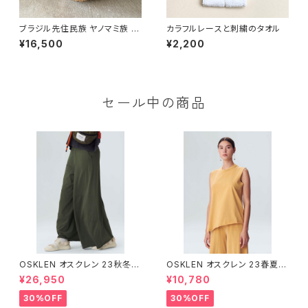
ブラジル先住民族 ヤノマミ族 カ
カラフルレースと刺繍のタオル
ゴ '25（４）
¥16,500
¥2,200
セール中の商品
OSKLEN オスクレン 23秋冬
OSKLEN オスクレン 23春夏 ト
ボトムス 1045-69665
ップス 1027-67292
¥26,950
¥10,780
30%OFF
30%OFF