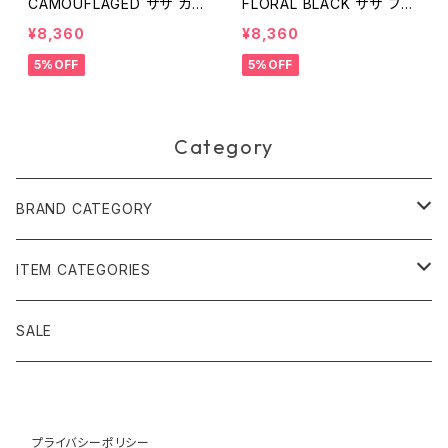
CAMOUFLAGED ザザ カモ
FLORAL BLACK ザザ フロ
フラージュ
ーラル ブラック
¥8,360
¥8,360
5%OFF
5%OFF
Category
BRAND CATEGORY
黄金の草 ビオジュエリー
ITEM CATEGORIES
ピアス＆イヤリング
ボルジェス木版画
アクセサリー
SALE
ネックレス＆ペンダント
木版画 S
ピアス・イヤリング
フォークアート
バッグ・ポーチ
ティアラ、ヘッドドレス
プライバシーポリシー
木版画 M
ブレスレット