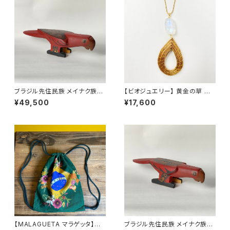
ブラジル先住民族 メイナク族の
【ビオジュエリー】 黄金の草 カッ
椅子 ベニコンゴウインコ 全長4
ピンドウラード チェーンネックレ
¥49,500
¥17,600
0cm
ス レインボームーンストーン ド
ロップ
【MALAGUETA マラゲッタ】ナッ
ブラジル先住民族 メイナク族の