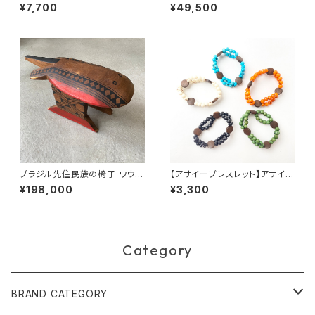
プサック
椅子 ベニコンゴウインコ 全長4
¥7,700
¥49,500
0cm
ブラジル先住民族の椅子 ワウラ
【アサイーブレスレット】アサイー
ー族 エイ
２連＆ウッド
¥198,000
¥3,300
Category
BRAND CATEGORY