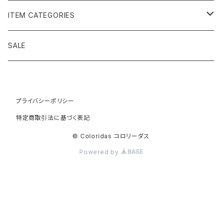
黄金の草 ビオジュエリー
ITEM CATEGORIES
ピアス＆イヤリング
ボルジェス木版画
アクセサリー
SALE
ネックレス＆ペンダント
木版画 S
ピアス・イヤリング
フォークアート
バッグ・ポーチ
ティアラ、ヘッドドレス
プライバシーポリシー
木版画 M
ブレスレット
ブラジル先住民族の椅子
アパレル
特定商取引法に基づく表記
ブローチ
木版画 L
ネックレス
先住民族の籠
インテリア雑貨
© Coloridas コロリーダス
Powered by
指輪
木版画 額縁
リング
ラグ
カヤポ族のTシャツ
籠
バングル＆ブレスレット
木版画 SS ミニ版画
木版画
先住民族民芸
リラックス
バレッタ
A4
楽器