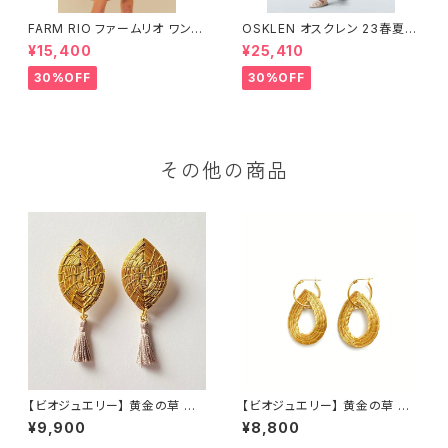
FARM RIO ファームリオ ワンピ
OSKLEN オスクレン 23春夏
ース Aurora Floral
ワンピース 1088-67330
¥15,400
¥25,410
30%OFF
30%OFF
その他の商品
【ビオジュエリー】 黄金の草 カッ
【ビオジュエリー】 黄金の草 カッ
ピンドウラード ピアス&イヤリ
ピンドウラード ピアス・イヤリ
¥9,900
¥8,800
ング 直結リーフタッセルグレイ
ング フープ ティアドロップ