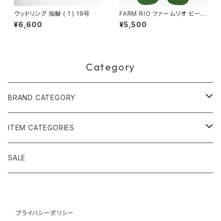
ウッドリング 指輪 ( 1 ) 19号
FARM RIO ファームリオ ビーチ
サンダル Havaianas Tropical
¥6,600
¥5,500
Coco
Category
BRAND CATEGORY
黄金の草 ビオジュエリー
ITEM CATEGORIES
ピアス＆イヤリング
ボルジェス木版画
アクセサリー
SALE
ネックレス＆ペンダント
木版画 S
ピアス・イヤリング
フォークアート
バッグ・ポーチ
ティアラ、ヘッドドレス
プライバシーポリシー
木版画 M
ブレスレット
ブラジル先住民族の椅子
アパレル