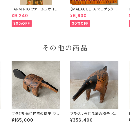
FARM RIO ファームリオ Tシ
【MALAGUETA マラゲッタ】
ャツ HOHOHO
カンガ TROPICAL
¥9,240
¥6,930
30%OFF
30%OFF
その他の商品
イ
ブラジル先住民族の椅子 ワウ
ブラジル先住民族の椅子 メイ
ラー族 アリクイ ４（送料着払
ナク族 アリクイ（送料着払い）
¥165,000
¥356,400
い）