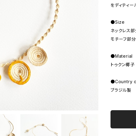
をディティー
●Size
ネックレス部分
モチーフ部分
●Material
トゥクン椰子
●Country o
ブラジル製