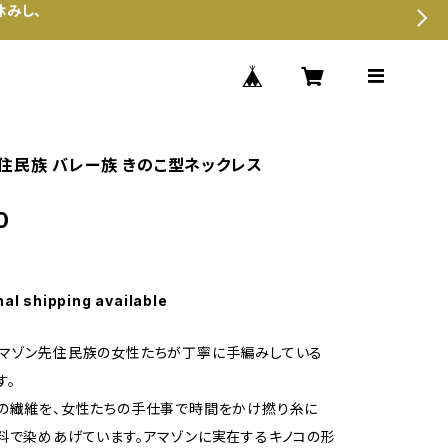
休みし、
住民族 バレー族 きのこ型ネックレス
0
nal shipping available
アマゾン先住民族の女性たちが丁寧に手編みしている
す。
の繊維を、女性たちの手仕事で時間をかけ撚り糸に
料で染めあげています。アマゾンに実在するキノコの形