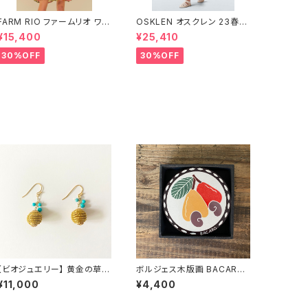
FARM RIO ファームリオ ワン
OSKLEN オスクレン 23春夏
ピース Aurora Floral
ワンピース 1088-67330
¥15,400
¥25,410
30%OFF
30%OFF
【ビオジュエリー】 黄金の草
ボルジェス木版画 BACARO
カッピンドウラード ピアス＆
BORGES コースター 6枚セッ
¥11,000
¥4,400
イヤリング スパイラルボー
ト
ル ターコイズ