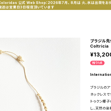
Coloridas 公式 Web Shop：2026年7月、 8月は 火、水は出荷をお
発送は営業日3日程度頂いています
ブラジル先
Coltricia
¥13,20
残り1点
Internatio
ブラジルの
ネックレスで
トゥクン椰子
し、天然の染