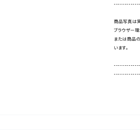
------------
商品写真は実
ブラウザー環
または商品
います。
------------
------------