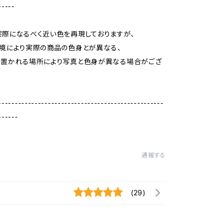
-----
際になるべく近い色を再現しておりますが、
境により実際の商品の色身とが異なる、
の置かれる場所により写真と色身が異なる場合がござ
--------------------------------------------------
------
通報する
(29)