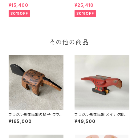
ース Aurora Floral
ワンピース 1088-67330
¥15,400
¥25,410
30%OFF
30%OFF
その他の商品
ブラジル先住民族の椅子 ワウラ
ブラジル先住民族 メイナク族の
ー族 アリクイ ４（送料着払い）
椅子 ベニコンゴウインコ 全長4
¥165,000
¥49,500
0cm