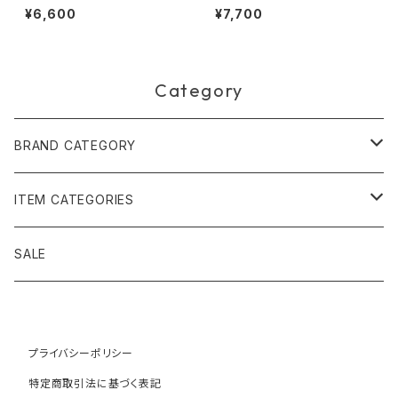
ボ・ボルジェス 木版画 S【トゥッ
¥6,600
¥7,700
カーノ】
Category
BRAND CATEGORY
黄金の草 ビオジュエリー
ITEM CATEGORIES
ピアス＆イヤリング
ボルジェス木版画
アクセサリー
SALE
ネックレス＆ペンダント
木版画 S
ピアス・イヤリング
フォークアート
バッグ・ポーチ
ティアラ、ヘッドドレス
プライバシーポリシー
木版画 M
ブレスレット
ブラジル先住民族の椅子
アパレル
特定商取引法に基づく表記