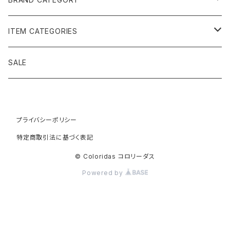
黄金の草 ビオジュエリー
ITEM CATEGORIES
ピアス＆イヤリング
ボルジェス木版画
アクセサリー
SALE
ネックレス＆ペンダント
木版画 S
ピアス・イヤリング
フォークアート
バッグ・ポーチ
ティアラ、ヘッドドレス
プライバシーポリシー
木版画 M
ブレスレット
ブラジル先住民族の椅子
アパレル
特定商取引法に基づく表記
ブローチ
木版画 L
ネックレス
先住民族の籠
インテリア雑貨
© Coloridas コロリーダス
Powered by
指輪
木版画 額縁
リング
ラグ
カヤポ族のTシャツ
籠
バングル＆ブレスレット
木版画 SS ミニ版画
木版画
先住民族民芸
リラックス