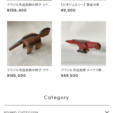
ブラジル先住民族の椅子 メイナ
【ビオジュエリー】 黄金の草 カッ
ク族 アリクイ（送料着払い）
ピンドウラード ピアス&イヤリ
¥356,400
¥9,900
ング 直結リーフタッセルグレイ
ベージュ
ブラジル先住民族の椅子 ワウラ
ブラジル先住民族 メイナク族の
ー族 アリクイ ３（送料着払い）
椅子 ベニコンゴウインコ 全長4
¥165,000
¥49,500
0cm
Category
BRAND CATEGORY