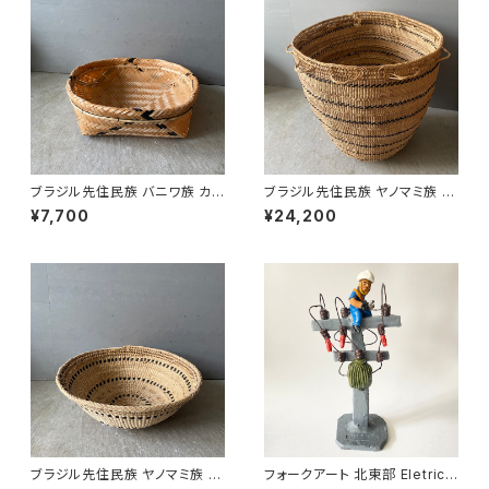
ブラジル先住民族 バニワ族 カゴ
ブラジル先住民族 ヤノマミ族 カ
’25 （８）
ゴ '25（１）
¥7,700
¥24,200
ブラジル先住民族 ヤノマミ族 カ
フォークアート 北東部 Eletrici