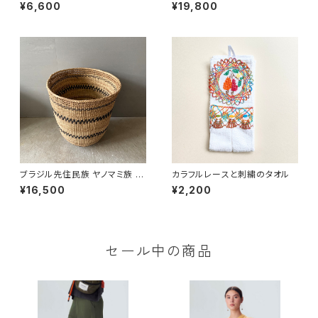
ゴ '25（５）
sta 電気工事士 LUIS ANTO
¥6,600
¥19,800
NIO
ブラジル先住民族 ヤノマミ族 カ
カラフルレースと刺繍のタオル
ゴ '25（４）
¥16,500
¥2,200
セール中の商品