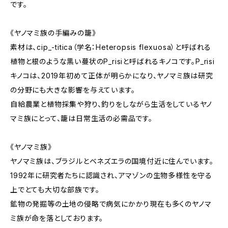
です。
《ヤノマミ族の手編みの籠》
素材は、cip_-titica（学名：Heteropsis flexuosa）と呼ばれる
植物と根のような黒い蔓状のP_risiと呼ばれるキノコです。P_risi
キノコは、2019年初めて正体が明らかになり、ヤノマミ族は研究
の分野にも大きな影響を与えています。
自給農業と植物採集や狩り、釣りをしながら生活をしているヤノ
マミ族にとって、籠は日常生活の必需品です。
《ヤノマミ族》
ヤノマミ族は、ブラジルとベネズエラの国境付近に住んでいます。
1992年に研究者たちに認識され、アマゾンの生物多様性を守る
上でとても大切な部族です。
鉱物の発掘等の土地の侵略で病気にかかり現在も多くのヤノマ
ミ族が命を落としております。