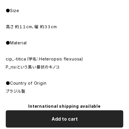
●Size
高さ 約１１cm、幅 約３３cm
●Material
cip_-titica（学名：Heteropsis flexuosa）
P_risiという黒い蔓状のキノコ
●Country of Origin
ブラジル製
International shipping available
Add to cart