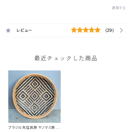
通報する
レビュー
(29)
最近チェックした商品
ブラジル先住民族 ヤノマミ族 浅
カゴ 10