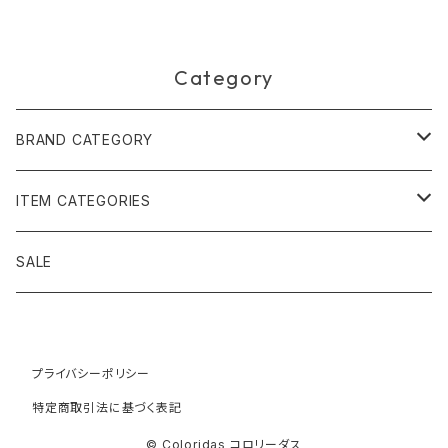
Category
BRAND CATEGORY
黄金の草 ビオジュエリー
ITEM CATEGORIES
ピアス＆イヤリング
ボルジェス木版画
アクセサリー
SALE
ネックレス＆ペンダント
木版画 S
ピアス・イヤリング
フォークアート
バッグ・ポーチ
ティアラ、ヘッドドレス
プライバシーポリシー
木版画 M
ブレスレット
ブラジル先住民族の椅子
アパレル
特定商取引法に基づく表記
ブローチ
木版画 L
ネックレス
先住民族の籠
インテリア雑貨
© Coloridas コロリーダス