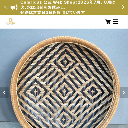
Coloridas 公式 Web Shop：2026年7月、 8月は
火、水は出荷をお休みし、
発送は営業日3日程度頂いています