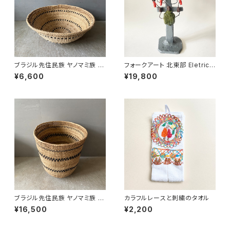
ブラジル先住民族 ヤノマミ族 カ
フォークアート 北東部 Eletrici
ゴ '25（５）
sta 電気工事士 LUIS ANTO
¥6,600
¥19,800
NIO
ブラジル先住民族 ヤノマミ族 カ
カラフルレースと刺繍のタオル
ゴ '25（４）
¥16,500
¥2,200