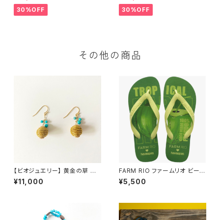
30%OFF
30%OFF
その他の商品
【ビオジュエリー】 黄金の草 カッ
FARM RIO ファームリオ ビーチ
ピンドウラード ピアス＆イヤリ
サンダル Havaianas Tropical
¥11,000
¥5,500
ング スパイラルボール ターコ
Coco
イズ