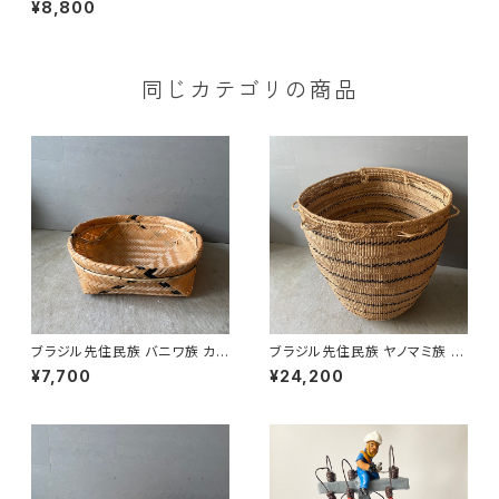
¥8,800
同じカテゴリの商品
ブラジル先住民族 バニワ族 カゴ
ブラジル先住民族 ヤノマミ族 カ
’25 （８）
ゴ '25（１）
¥7,700
¥24,200