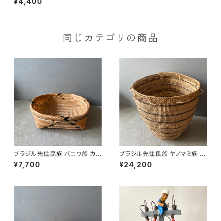
¥4,400
同じカテゴリの商品
ブラジル先住民族 バニワ族 カゴ
ブラジル先住民族 ヤノマミ族 カ
’25 （８）
ゴ '25（１）
¥7,700
¥24,200