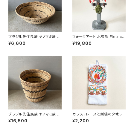
ブラジル先住民族 ヤノマミ族 カ
フォークアート 北東部 Eletrici
ゴ '25（５）
sta 電気工事士 LUIS ANTO
¥6,600
¥19,800
NIO
ブラジル先住民族 ヤノマミ族 カ
カラフルレースと刺繍のタオル
ゴ '25（４）
¥16,500
¥2,200