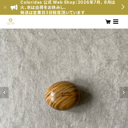
Coloridas 公式 Web Shop：2026年7月、 8月は
火、水は出荷をお休みし、
発送は営業日3日程度頂いています