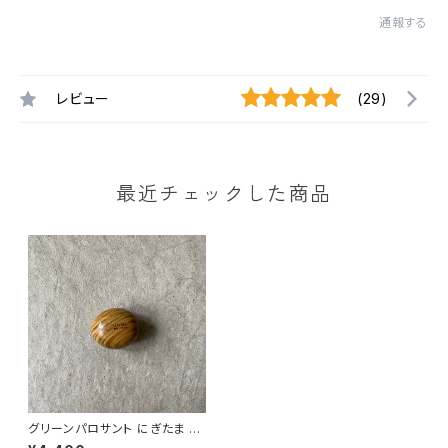
通報する
レビュー
(29)
最近チェックした商品
グリーンパロサント にぎたま ノ
ーマル②