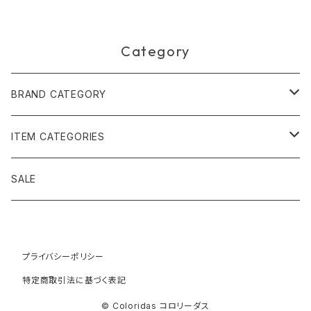
Category
BRAND CATEGORY
黄金の草 ビオジュエリー
ITEM CATEGORIES
ピアス＆イヤリング
ボルジェス木版画
アクセサリー
SALE
ネックレス＆ペンダント
木版画 S
ピアス・イヤリング
フォークアート
バッグ・ポーチ
ティアラ、ヘッドドレス
プライバシーポリシー
木版画 M
ブレスレット
ブラジル先住民族の椅子
アパレル
特定商取引法に基づく表記
ブローチ
木版画 L
ネックレス
先住民族の籠
インテリア雑貨
© Coloridas コロリーダス