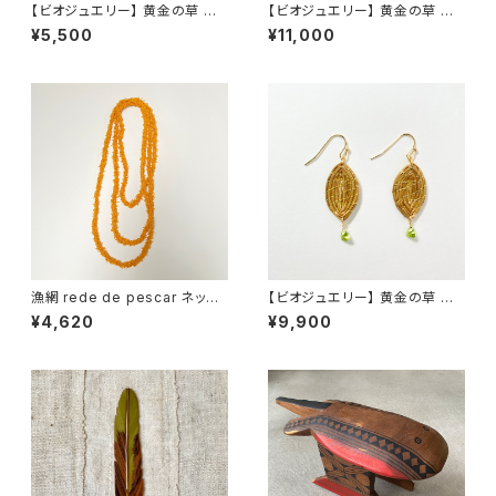
【ビオジュエリー】 黄金の草 カッ
【ビオジュエリー】 黄金の草 カッ
ピンドウラード バングル ワイド
ピンドウラード ピアス＆イヤリ
¥5,500
¥11,000
ング スパイラルボール ターコ
イズ
漁網 rede de pescar ネック
【ビオジュエリー】 黄金の草 カッ
レス
ピンドウラード ピアス＆イヤリ
¥4,620
¥9,900
ング リーフ ペリドット