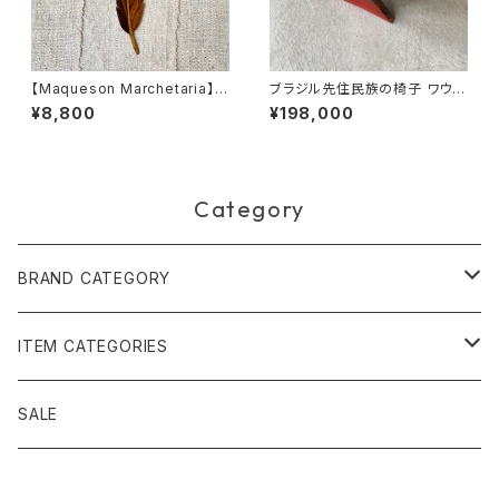
【Maqueson Marchetaria】マ
ブラジル先住民族の椅子 ワウラ
ッケソン寄木細工 ブックマーク
ー族 エイ
¥8,800
¥198,000
グリーン
Category
BRAND CATEGORY
黄金の草 ビオジュエリー
ITEM CATEGORIES
ピアス＆イヤリング
ボルジェス木版画
アクセサリー
SALE
ネックレス＆ペンダント
木版画 S
ピアス・イヤリング
フォークアート
バッグ・ポーチ