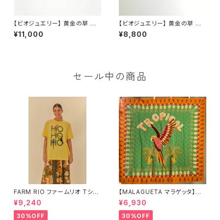
【ビオジュエリー】 黄金の草 カッ
【ビオジュエリー】 黄金の草 カッ
ピンドウラード イヤーカフ リ
ピンドウラード ピアス＆イヤリ
¥11,000
¥8,800
ーフ ペリドット
ング ダブルスパイラル 淡水
パール
セール中の商品
FARM RIO ファームリオ Tシャ
【MALAGUETA マラゲッタ】カ
ツ HOHOHO
ンガ TROPICAL
¥9,240
¥6,930
30%OFF
30%OFF