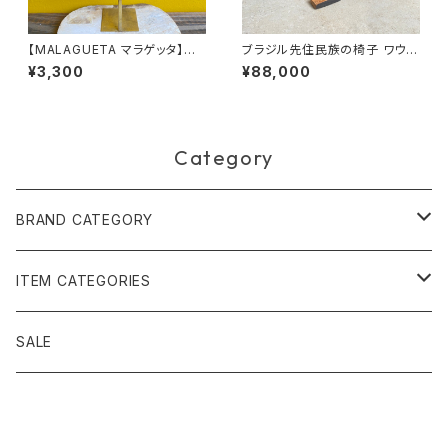
【MALAGUETA マラゲッタ】ファ
ブラジル先住民族の椅子 ワウラ
ブリックパール リングピアス
ー族 アリクイ3（送料着払い）
¥3,300
¥88,000
Category
BRAND CATEGORY
黄金の草 ビオジュエリー
ITEM CATEGORIES
ピアス＆イヤリング
ボルジェス木版画
アクセサリー
SALE
ネックレス＆ペンダント
木版画 S
ピアス・イヤリング
フォークアート
バッグ・ポーチ