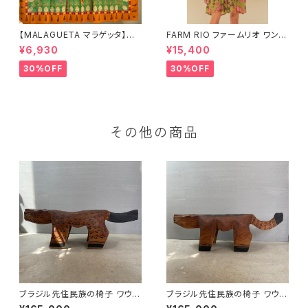
【MALAGUETA マラゲッタ】カ
FARM RIO ファームリオ ワンピ
ンガ TROPICAL
ース Aurora Floral
¥6,930
¥15,400
30%OFF
30%OFF
その他の商品
ブラジル先住民族の椅子 ワウラ
ブラジル先住民族の椅子 ワウラ
ー族 ジャガー（送料着払い）
ー族 ジャガー（送料着払い）