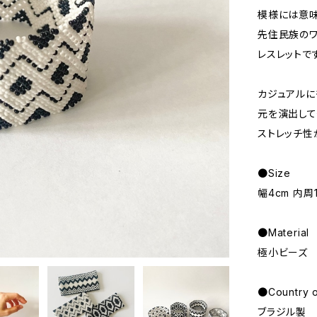
模様には意味
先住民族のワ
レスレットで
カジュアルに
元を演出して
ストレッチ性
●Size
幅4cm 内周
●Material
極小ビーズ
●Country o
ブラジル製