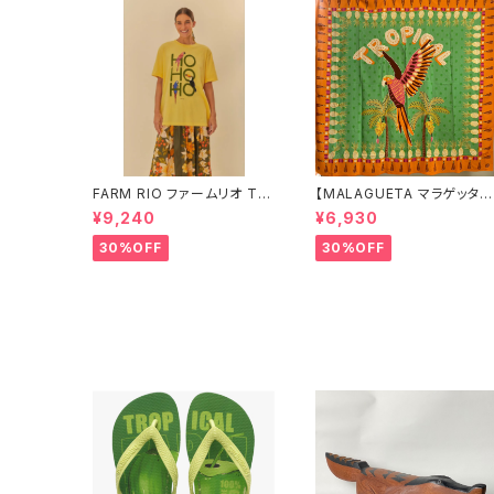
FARM RIO ファームリオ Tシ
【MALAGUETA マラゲッタ】
ャツ HOHOHO
カンガ TROPICAL
¥9,240
¥6,930
30%OFF
30%OFF