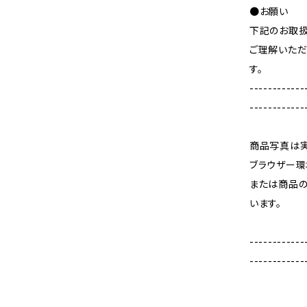
●お願い
下記のお取
ご理解いただ
す。
------------
------------
商品写真は実
ブラウザー環
または商品
います。
------------
------------