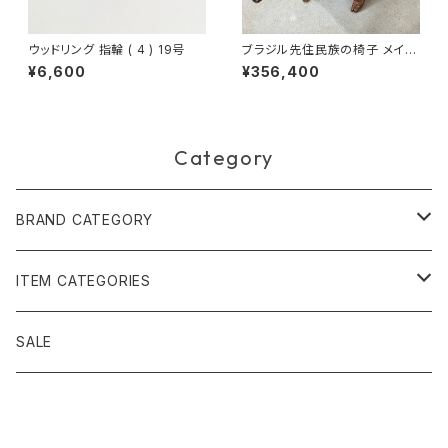
ウッドリング 指輪 ( 4 ) 19号
ブラジル先住民族の椅子 メイナ
ク族 アリクイ（送料着払い）
¥6,600
¥356,400
Category
BRAND CATEGORY
黄金の草 ビオジュエリー
ITEM CATEGORIES
ピアス＆イヤリング
ボルジェス木版画
アクセサリー
SALE
ネックレス＆ペンダント
木版画 S
ピアス・イヤリング
フォークアート
バッグ・ポーチ