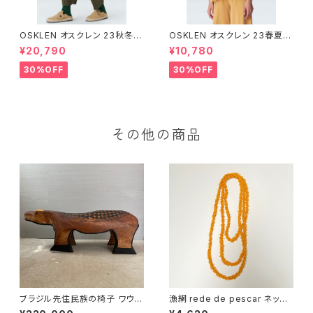
OSKLEN オスクレン 23秋冬
OSKLEN オスクレン 23春夏 ト
ボトムス 1041-66127
ップス 1027-67292
¥20,790
¥10,780
30%OFF
30%OFF
その他の商品
ブラジル先住民族の椅子 ワウラ
漁網 rede de pescar ネック
ー族 カピバラ（送料着払い）
レス