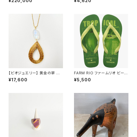
¥220,000
¥4,620
【ビオジュエリー】 黄金の草 カッ
FARM RIO ファームリオ ビーチ
ピンドウラード チェーンネックレ
サンダル Havaianas Tropical
¥17,600
¥5,500
ス レインボームーンストーン ド
Coco
ロップ