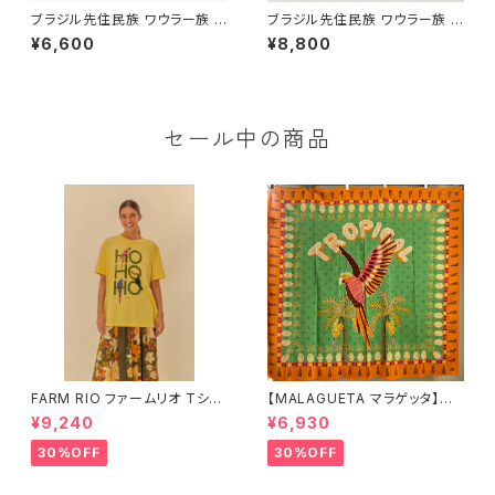
ブラジル先住民族 ワウラー族 ビ
ブラジル先住民族 ワウラー族 ビ
ーズブレスレット 0.5cm幅 内周
ーズブレスレット 1.5cm幅 内周
¥6,600
¥8,800
16cm
15cm
セール中の商品
FARM RIO ファームリオ Tシャ
【MALAGUETA マラゲッタ】カ
ツ HOHOHO
ンガ TROPICAL
¥9,240
¥6,930
30%OFF
30%OFF