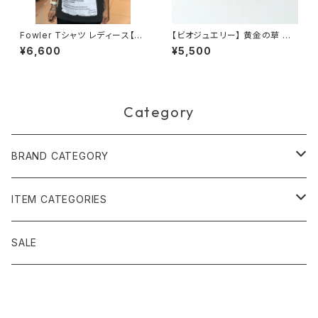
Fowler Tシャツ レディース【sa
【ビオジュエリー】 黄金の草 カッ
mba remedio】
ピンドウラード バングル ワイド
¥6,600
¥5,500
Category
BRAND CATEGORY
黄金の草 ビオジュエリー
ITEM CATEGORIES
ピアス＆イヤリング
ボルジェス木版画
アクセサリー
SALE
ネックレス＆ペンダント
木版画 S
ピアス・イヤリング
フォークアート
バッグ・ポーチ