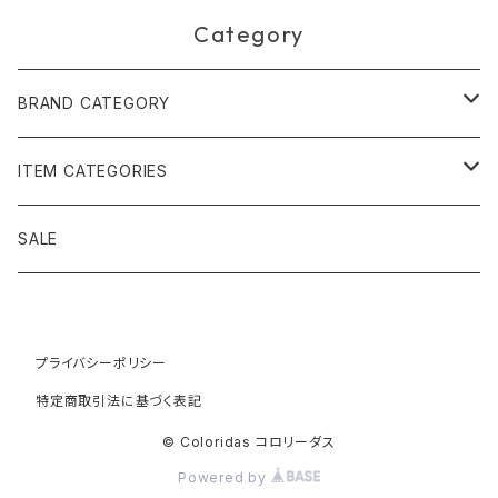
Category
BRAND CATEGORY
黄金の草 ビオジュエリー
ITEM CATEGORIES
ピアス＆イヤリング
ボルジェス木版画
アクセサリー
SALE
ネックレス＆ペンダント
木版画 S
ピアス・イヤリング
フォークアート
バッグ・ポーチ
ティアラ、ヘッドドレス
プライバシーポリシー
木版画 M
ブレスレット
ブラジル先住民族の椅子
アパレル
特定商取引法に基づく表記
ブローチ
木版画 L
ネックレス
先住民族の籠
インテリア雑貨
© Coloridas コロリーダス
Powered by
指輪
木版画 額縁
リング