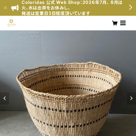
Coloridas 公式 Web Shop：2026年7月、 8月は
火、水は出荷をお休みし、
発送は営業日3日程度頂いています