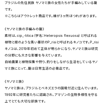
ブラジルの先住民族 ヤノマミ族の女性たちが手編みしている籠
です。
※こちらはアウトレット商品です。縁が３ヶ所ほつれがあります。
《ヤノマミ族の手編みの籠》
素材は、cip_-titica（学名：Heteropsis flexuosa）と呼ばれる
植物と根のような黒い蔓状のP_risiと呼ばれるキノコです。P_risi
キノコは、2019年初めて正体が明らかになり、ヤノマミ族は研究
の分野にも大きな影響を与えています。
自給農業と植物採集や狩り、釣りをしながら生活をしているヤノ
マミ族にとって、籠は日常生活の必需品です。
《ヤノマミ族》
ヤノマミ族は、ブラジルとベネズエラの国境付近に住んでいます。
1992年に研究者たちに認識され、アマゾンの生物多様性を守る
上でとても大切な部族です。