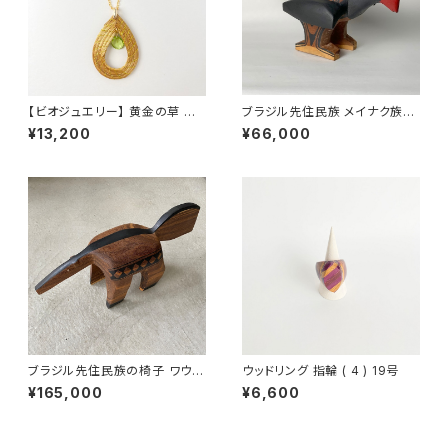
【ビオジュエリー】 黄金の草 カッ
ブラジル先住民族 メイナク族の
ピンドウラード ネックレス ティ
椅子 ホオダレホウカンチョウ 小
¥13,200
¥66,000
アドロップ ペリドット
型 全長38cm
ブラジル先住民族の椅子 ワウラ
ウッドリング 指輪 ( 4 ) 19号
ー族 アリクイ ３（送料着払い）
¥165,000
¥6,600