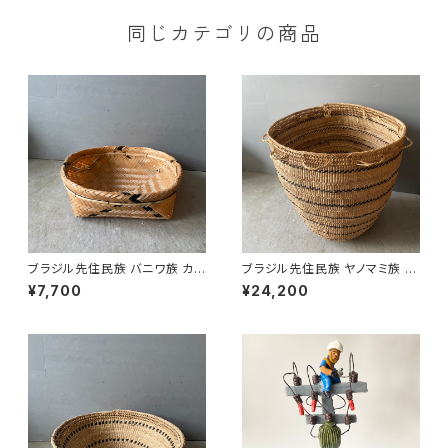
同じカテゴリの商品
ブラジル先住民族 バニワ族 カゴ
ブラジル先住民族 ヤノマミ族 カ
’25 （８）
ゴ '25（１）
¥7,700
¥24,200