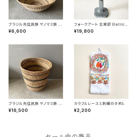
ブラジル先住民族 ヤノマミ族 カ
フォークアート 北東部 Eletrici
ゴ '25（５）
sta 電気工事士 LUIS ANTO
¥6,600
¥19,800
NIO
ブラジル先住民族 ヤノマミ族 カ
カラフルレースと刺繍のタオル
ゴ '25（４）
¥16,500
¥2,200
セール中の商品