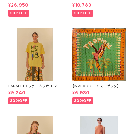
ボトムス 1045-69665
ップス 1027-67292
¥26,950
¥10,780
30%OFF
30%OFF
FARM RIO ファームリオ Tシャ
【MALAGUETA マラゲッタ】カ
ツ HOHOHO
ンガ TROPICAL
¥9,240
¥6,930
30%OFF
30%OFF