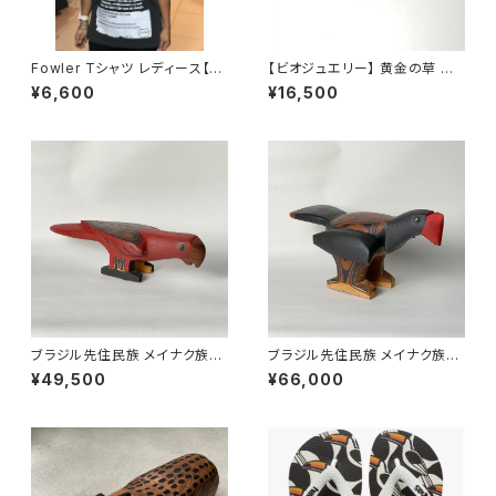
Fowler Tシャツ レディース【sa
【ビオジュエリー】 黄金の草 カッ
mba remedio】
ピンドウラード ブレスレット タイ
¥6,600
¥16,500
ガーアイ ブラウン
ブラジル先住民族 メイナク族の
ブラジル先住民族 メイナク族の
椅子 ベニコンゴウインコ 全長4
椅子 ホオダレホウカンチョウ 小
¥49,500
¥66,000
0cm
型 全長38cm