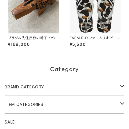
ブラジル先住民族の椅子 ワウラ
FARM RIO ファームリオ ビーチ
ー族 バク（送料着払い）
サンダル Havaianas Copatu
¥198,000
¥5,500
cano
Category
BRAND CATEGORY
黄金の草 ビオジュエリー
ITEM CATEGORIES
ピアス＆イヤリング
ボルジェス木版画
アクセサリー
SALE