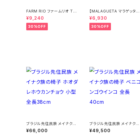
FARM RIO ファームリオ Tシ
【MALAGUETA マラゲッタ】
ャツ HOHOHO
カンガ TROPICAL
¥9,240
¥6,930
30%OFF
30%OFF
ブラジル先住民族 メイナク族
ブラジル先住民族 メイナク族
の椅子 ホオダレホウカンチョ
の椅子 ベニコンゴウインコ 
¥66,000
¥49,500
ウ 小型 全長38cm
長40cm