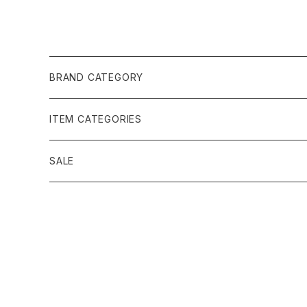
BRAND CATEGORY
黄金の草 ビオジュエリー
ITEM CATEGORIES
ピアス＆イヤリング
ボルジェス木版画
アクセサリー
SALE
ネックレス＆ペンダント
木版画 S
ピアス・イヤリング
フォークアート
バッグ・ポーチ
ティアラ、ヘッドドレス
木版画 M
ブレスレット
ブラジル先住民族の椅子
アパレル
ブローチ
木版画 L
ネックレス
先住民族の籠
インテリア雑貨