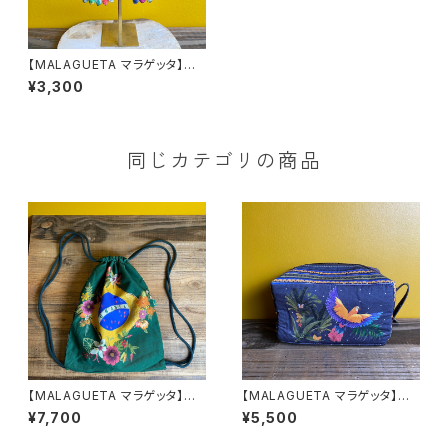
【MALAGUETA マラゲッタ】ファ
ブリックパール リングピアス
¥3,300
同じカテゴリの商品
【MALAGUETA マラゲッタ】ナッ
【MALAGUETA マラゲッタ】クッ
プサック
ションBOX ポーチ ネイビー
¥7,700
¥5,500