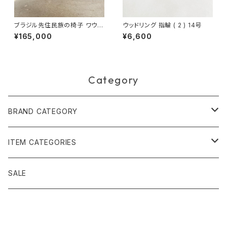
ブラジル先住民族の椅子 ワウラ
ウッドリング 指輪 ( 2 ) 14号
ー族 ジャガー（送料着払い）
¥165,000
¥6,600
Category
BRAND CATEGORY
黄金の草 ビオジュエリー
ITEM CATEGORIES
ピアス＆イヤリング
ボルジェス木版画
アクセサリー
SALE
ネックレス＆ペンダント
木版画 S
ピアス・イヤリング
フォークアート
バッグ・ポーチ