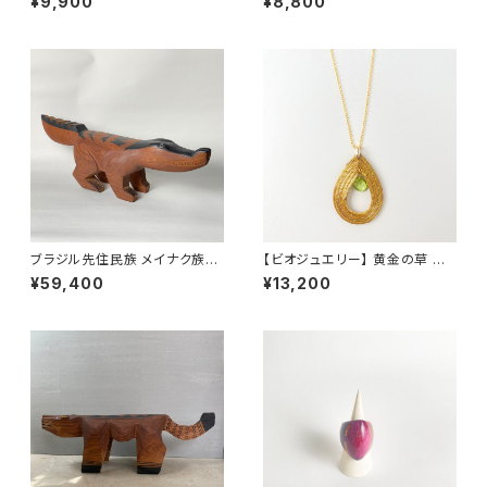
¥9,900
¥8,800
ング リーフ ペリドット
ング フープ ティアドロップ
ブラジル先住民族 メイナク族の
【ビオジュエリー】 黄金の草 カッ
椅子 ワニ 小型 全長46cm
ピンドウラード ネックレス ティ
¥59,400
¥13,200
アドロップ ペリドット