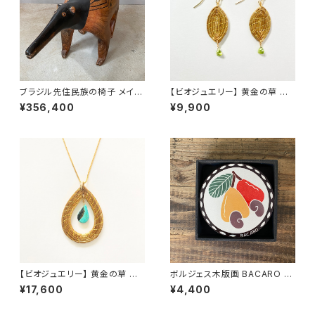
ブラジル先住民族の椅子 メイナ
【ビオジュエリー】 黄金の草 カッ
ク族 アリクイ（送料着払い）
ピンドウラード ピアス＆イヤリ
¥356,400
¥9,900
ング リーフ ペリドット
【ビオジュエリー】 黄金の草 カッ
ボルジェス木版画 BACARO B
ピンドウラード チェーンネックレ
ORGES コースター 6枚セット
¥17,600
¥4,400
ス ターコイズティアドロップ