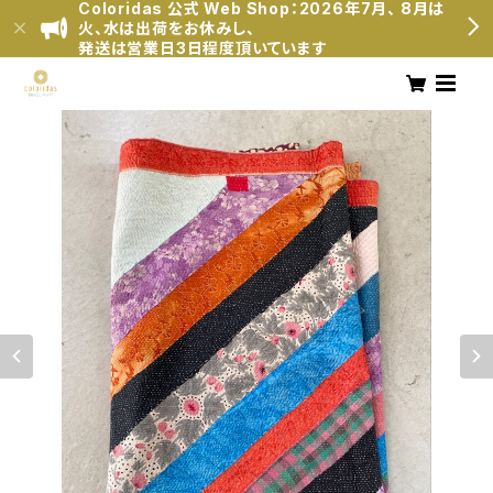
Coloridas 公式 Web Shop：2026年7月、 8月は
火、水は出荷をお休みし、
発送は営業日3日程度頂いています