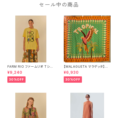
セール中の商品
FARM RIO ファームリオ Tシャ
【MALAGUETA マラゲッタ】カ
ツ HOHOHO
ンガ TROPICAL
¥9,240
¥6,930
30%OFF
30%OFF