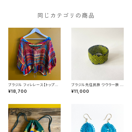
同じカテゴリの商品
ブラジル フィレレース【トップス
ブラジル先住民族 ワウラー族 ビ
22】
ーズブレスレット 3.7cm幅 内周
¥18,700
¥11,000
17cm