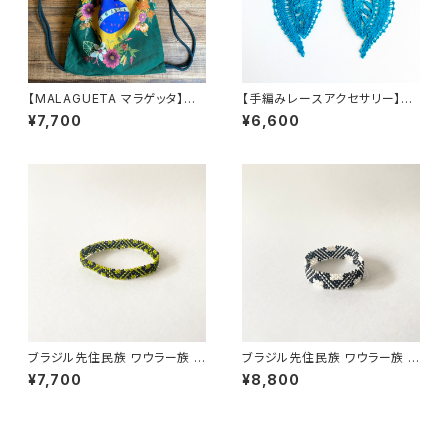
【MALAGUETA マラゲッタ】ナッ
【手編みレースアクセサリー】ピ
プサック
アス& イヤリング ボビンレース
¥7,700
¥6,600
ボタニカル ターコイズ
ブラジル先住民族 ワウラー族 ビ
ブラジル先住民族 ワウラー族 ビ
ーズブレスレット 1cm幅 内周17
ーズブレスレット 1.5cm幅 内周
¥7,700
¥8,800
cm
15cm