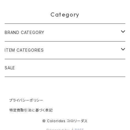
Category
BRAND CATEGORY
黄金の草 ビオジュエリー
ITEM CATEGORIES
ピアス＆イヤリング
ボルジェス木版画
アクセサリー
SALE
ネックレス＆ペンダント
木版画 S
ピアス・イヤリング
フォークアート
バッグ・ポーチ
ティアラ、ヘッドドレス
プライバシーポリシー
木版画 M
ブレスレット
ブラジル先住民族の椅子
アパレル
特定商取引法に基づく表記
ブローチ
木版画 L
ネックレス
先住民族の籠
インテリア雑貨
© Coloridas コロリーダス