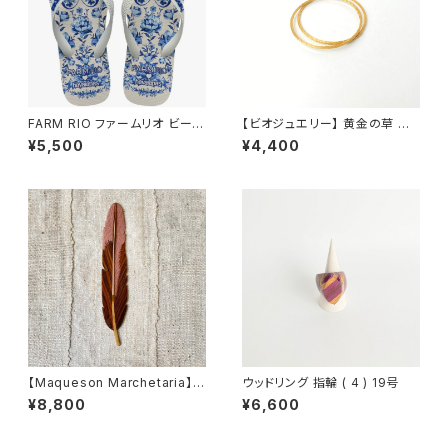
FARM RIO ファームリオ ビーチ
【ビオジュエリー】 黄金の草 カッ
サンダル Havaianas Jardim
ピンドウラード バングル スリム
¥5,500
¥4,400
de Porcelana
2本セット S, M, L
【Maqueson Marchetaria】マ
ウッドリング 指輪 ( 4 ) 19号
ッケソン寄木細工 ブックマーク
¥8,800
¥6,600
ピンク