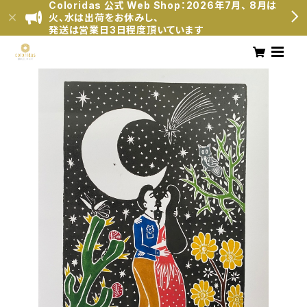
Coloridas 公式 Web Shop：2026年7月、 8月は
火、水は出荷をお休みし、
発送は営業日3日程度頂いています