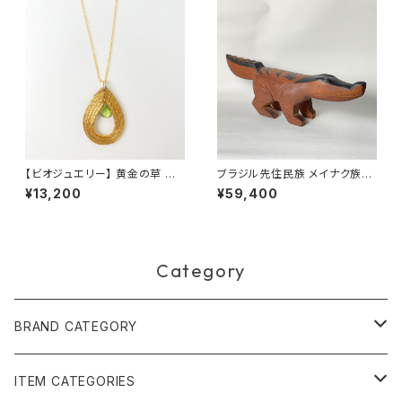
【ビオジュエリー】 黄金の草 カッ
ブラジル先住民族 メイナク族の
ピンドウラード ネックレス ティ
椅子 ワニ 小型 全長46cm
¥13,200
¥59,400
アドロップ ペリドット
Category
BRAND CATEGORY
黄金の草 ビオジュエリー
ITEM CATEGORIES