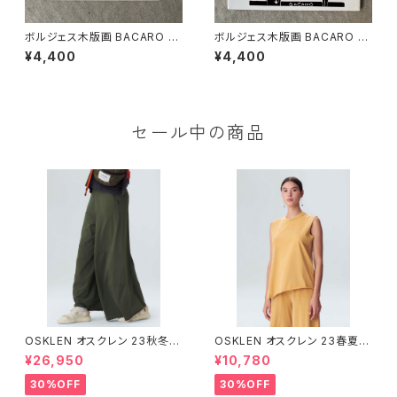
ボルジェス木版画 BACARO B
ボルジェス木版画 BACARO B
ORGES タイル『サボテンと木と
ORGES タイル『サボテン２と黄
¥4,400
¥4,400
太陽』
色い太陽』
セール中の商品
OSKLEN オスクレン 23秋冬
OSKLEN オスクレン 23春夏 ト
ボトムス 1045-69665
ップス 1027-67292
¥26,950
¥10,780
30%OFF
30%OFF