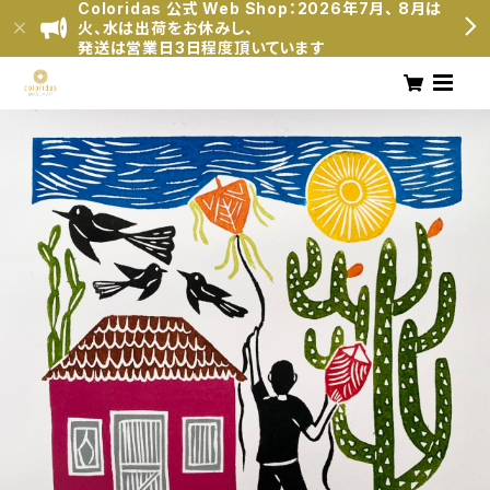
Coloridas 公式 Web Shop：2026年7月、 8月は
火、水は出荷をお休みし、
発送は営業日3日程度頂いています