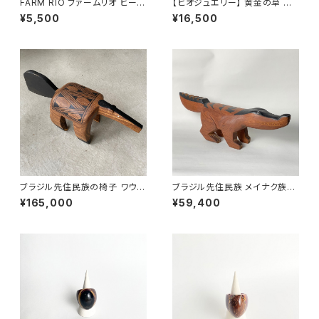
FARM RIO ファームリオ ビーチ
【ビオジュエリー】 黄金の草 カッ
サンダル Havaianas Tropical
ピンドウラード ブレスレット タイ
¥5,500
¥16,500
Coco
ガーアイ ブラウン
ブラジル先住民族の椅子 ワウラ
ブラジル先住民族 メイナク族の
ー族 アリクイ ４（送料着払い）
椅子 ワニ 小型 全長46cm
¥165,000
¥59,400