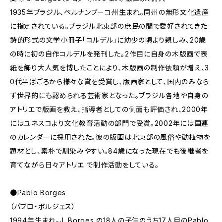
1935年ブラジル、ペルナンブーコ州生まれ。同州の無形文化遺産
に指定されている。ブラジル北東部の庶民の間で愛好されてきた
詩的形式の文学小冊子「コルデル」に幼少の頃より親しみ、20歳
の時に初の自作コルデルを発刊した。2作目に自身の木版画で表
紙を飾り大人気を博したことにより、木版画の制作依頼が増え、3
0代半ばごろから様々な賞を受賞し、版画家として、国内のみなら
ず世界的にも認められる芸術家となった。ブラジル各地や自身の
アトリエで版画を教え、指導者としての側面も評価され、2000年
にはユネスコより文化教育活動の部門で受賞。2002年には国連
のカレンダーに採用された。彼の版画は北東部の風俗や動植物を
題材とし、素朴で馴染みやすい。84歳になった現在でも後継者を
育てながら日々アトリエ で制作活動をしている。
●Pablo Borges
（パブロ・ボルジェス）
1994年生まれ。J. Borges の18人の子供のうち17人目のPablo