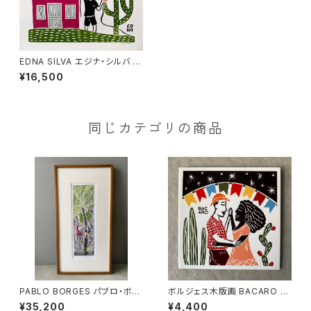
EDNA SILVA エジナ・シルバ 木
版画 M 正方形【凧あげ】
¥16,500
同じカテゴリの商品
PABLO BORGES パブロ・ボル
ボルジェス木版画 BACARO B
ジェス 木版画M特 【COQUEI
ORGES タイル『踊る男女』
¥35,200
¥4,400