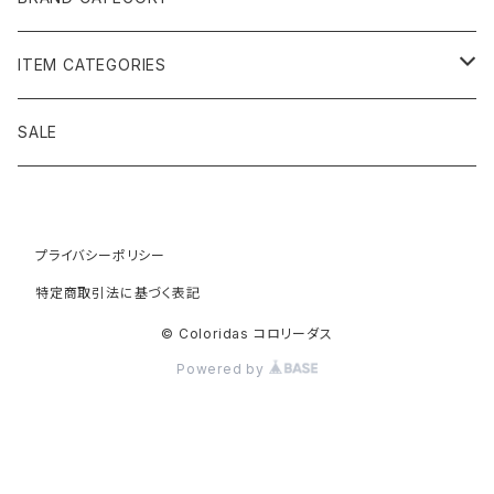
黄金の草 ビオジュエリー
ITEM CATEGORIES
ピアス＆イヤリング
ボルジェス木版画
アクセサリー
SALE
ネックレス＆ペンダント
木版画 S
ピアス・イヤリング
フォークアート
バッグ・ポーチ
ティアラ、ヘッドドレス
プライバシーポリシー
木版画 M
ブレスレット
ブラジル先住民族の椅子
アパレル
特定商取引法に基づく表記
ブローチ
木版画 L
ネックレス
先住民族の籠
インテリア雑貨
© Coloridas コロリーダス
Powered by
指輪
木版画 額縁
リング
ラグ
カヤポ族のTシャツ
籠
バングル＆ブレスレット
木版画 SS ミニ版画
木版画
先住民族民芸
リラックス