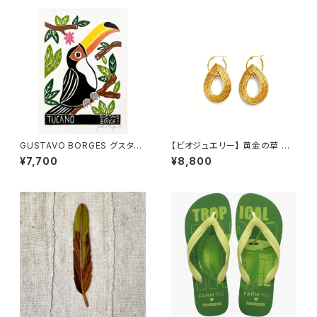
GUSTAVO BORGES グスタ
【ビオジュエリー】 黄金の草 カッ
ボ・ボルジェス 木版画 S【トゥッ
ピンドウラード ピアス・イヤリ
¥7,700
¥8,800
カーノ】
ング フープ ティアドロップ