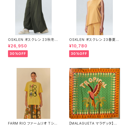
OSKLEN オスクレン 23秋冬
OSKLEN オスクレン 23春夏 ト
ボトムス 1045-69665
ップス 1027-67292
¥26,950
¥10,780
30%OFF
30%OFF
FARM RIO ファームリオ Tシャ
【MALAGUETA マラゲッタ】カ
ツ HOHOHO
ンガ TROPICAL