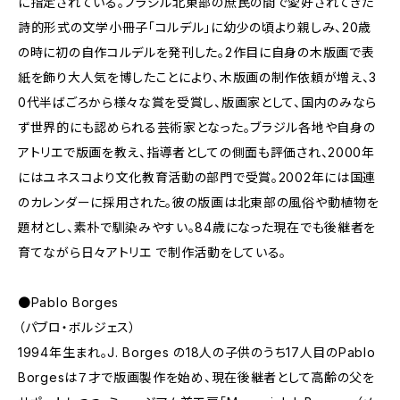
に指定されている。ブラジル北東部の庶民の間で愛好されてきた
詩的形式の文学小冊子「コルデル」に幼少の頃より親しみ、20歳
の時に初の自作コルデルを発刊した。2作目に自身の木版画で表
紙を飾り大人気を博したことにより、木版画の制作依頼が増え、3
0代半ばごろから様々な賞を受賞し、版画家として、国内のみなら
ず世界的にも認められる芸術家となった。ブラジル各地や自身の
アトリエで版画を教え、指導者としての側面も評価され、2000年
にはユネスコより文化教育活動の部門で受賞。2002年には国連
のカレンダーに採用された。彼の版画は北東部の風俗や動植物を
題材とし、素朴で馴染みやすい。84歳になった現在でも後継者を
育てながら日々アトリエ で制作活動をしている。
●Pablo Borges
（パブロ・ボルジェス）
1994年生まれ。J. Borges の18人の子供のうち17人目のPablo
Borgesは７才で版画製作を始め、現在後継者として高齢の父を