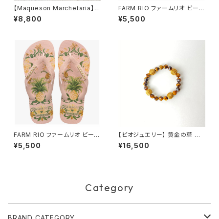
【Maqueson Marchetaria】マ
FARM RIO ファームリオ ビーチ
ッケソン寄木細工 ブックマーク
サンダル Havaianas Tropical
¥8,800
¥5,500
グリーン
Coco
FARM RIO ファームリオ ビーチ
【ビオジュエリー】 黄金の草 カッ
サンダル Havaianas Beleza
ピンドウラード ブレスレット タイ
¥5,500
¥16,500
de Abacaxi
ガーアイ ブラウン
Category
BRAND CATEGORY