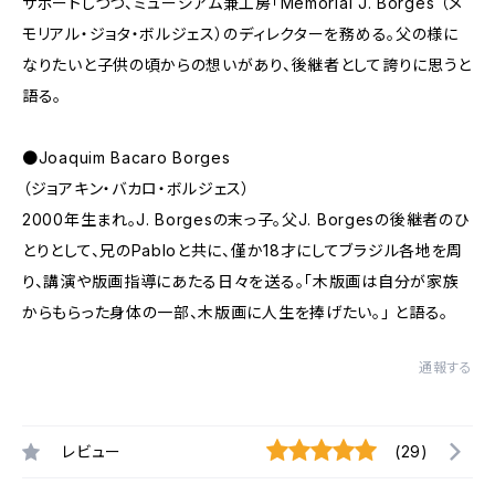
サポートしつつ、ミュージアム兼工房「Memorial J. Borges （メ
モリアル・ジョタ・ボルジェス）のディレクターを務める。父の様に
なりたいと子供の頃からの想いがあり、後継者として誇りに思うと
語る。
●Joaquim Bacaro Borges
（ジョアキン・バカロ・ボルジェス）
2000年生まれ。J. Borgesの末っ子。父J. Borgesの後継者のひ
とりとして、兄のPabloと共に、僅か18才にしてブラジル各地を周
り、講演や版画指導にあたる日々を送る。「木版画は自分が家族
からもらった身体の一部、木版画に人生を捧げたい。」 と語る。
通報する
レビュー
(29)