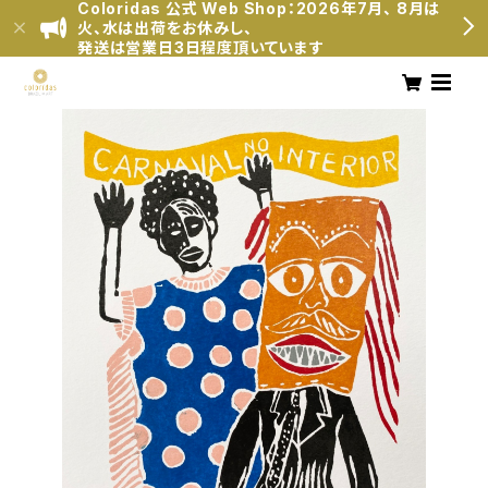
Coloridas 公式 Web Shop：2026年7月、 8月は
火、水は出荷をお休みし、
発送は営業日3日程度頂いています