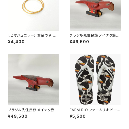
【ビオジュエリー】 黄金の草 カッ
ブラジル先住民族 メイナク族の
ピンドウラード バングル スリム
椅子 ベニコンゴウインコ 全長4
¥4,400
¥49,500
2本セット S, M, L
0cm
ブラジル先住民族 メイナク族の
FARM RIO ファームリオ ビーチ
椅子 ベニコンゴウインコ 全長4
サンダル Havaianas Copatu
¥49,500
¥5,500
0cm
cano