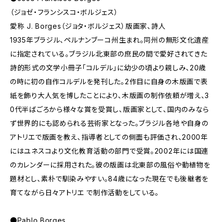
（ジョゼ・フランシスコ・ボルジェス）
愛称 J. Borges（ジョタ・ボルジェス）版画家、詩人
1935年ブラジル、ペルナンブーコ州生まれ。同州の無形文化遺産
に指定されている。ブラジル北東部の庶民の間で愛好されてきた
詩的形式の文学小冊子「コルデル」に幼少の頃より親しみ、20歳
の時に初の自作コルデルを発刊した。2作目に自身の木版画で表
紙を飾り大人気を博したことにより、木版画の制作依頼が増え、3
0代半ばごろから様々な賞を受賞し、版画家として、国内のみなら
ず世界的にも認められる芸術家となった。ブラジル各地や自身の
アトリエで版画を教え、指導者としての側面も評価され、2000年
にはユネスコより文化教育活動の部門で受賞。2002年には国連
のカレンダーに採用された。彼の版画は北東部の風俗や動植物を
題材とし、素朴で馴染みやすい。84歳になった現在でも後継者を
育てながら日々アトリエ で制作活動をしている。
●Pablo Borges