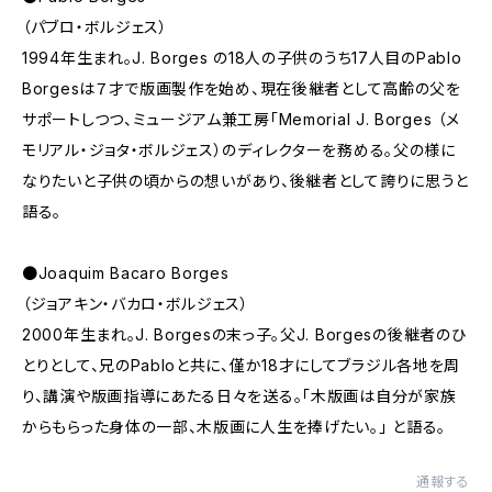
（パブロ・ボルジェス）
1994年生まれ。J. Borges の18人の子供のうち17人目のPablo
Borgesは７才で版画製作を始め、現在後継者として高齢の父を
サポートしつつ、ミュージアム兼工房「Memorial J. Borges （メ
モリアル・ジョタ・ボルジェス）のディレクターを務める。父の様に
なりたいと子供の頃からの想いがあり、後継者として誇りに思うと
語る。
●Joaquim Bacaro Borges
（ジョアキン・バカロ・ボルジェス）
2000年生まれ。J. Borgesの末っ子。父J. Borgesの後継者のひ
とりとして、兄のPabloと共に、僅か18才にしてブラジル各地を周
り、講演や版画指導にあたる日々を送る。「木版画は自分が家族
からもらった身体の一部、木版画に人生を捧げたい。」 と語る。
通報する