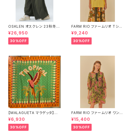
OSKLEN オスクレン 23秋冬
FARM RIO ファームリオ Tシャ
ボトムス 1045-69665
ツ HOHOHO
¥26,950
¥9,240
30%OFF
30%OFF
【MALAGUETA マラゲッタ】カ
FARM RIO ファームリオ ワンピ
ンガ TROPICAL
ース Aurora Floral
¥6,930
¥15,400
30%OFF
30%OFF