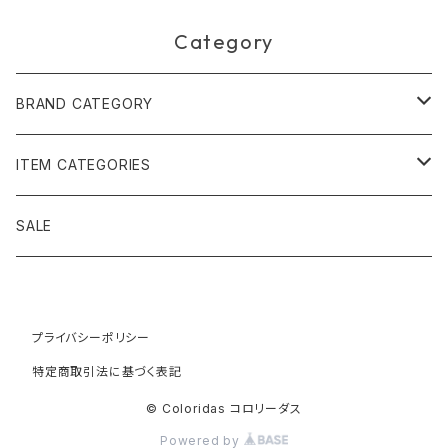
Category
BRAND CATEGORY
黄金の草 ビオジュエリー
ITEM CATEGORIES
ピアス＆イヤリング
ボルジェス木版画
アクセサリー
SALE
ネックレス＆ペンダント
木版画 S
ピアス・イヤリング
フォークアート
バッグ・ポーチ
ティアラ、ヘッドドレス
プライバシーポリシー
木版画 M
ブレスレット
ブラジル先住民族の椅子
アパレル
特定商取引法に基づく表記
ブローチ
木版画 L
ネックレス
先住民族の籠
インテリア雑貨
© Coloridas コロリーダス
Powered by