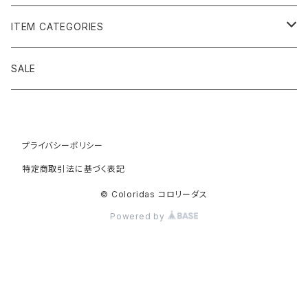
黄金の草 ビオジュエリー
ITEM CATEGORIES
ピアス＆イヤリング
ボルジェス木版画
アクセサリー
SALE
ネックレス＆ペンダント
木版画 S
ピアス・イヤリング
フォークアート
バッグ・ポーチ
ティアラ、ヘッドドレス
プライバシーポリシー
木版画 M
ブレスレット
ブラジル先住民族の椅子
アパレル
特定商取引法に基づく表記
ブローチ
木版画 L
ネックレス
先住民族の籠
インテリア雑貨
© Coloridas コロリーダス
Powered by
指輪
木版画 額縁
リング
ラグ
カヤポ族のTシャツ
籠
バングル＆ブレスレット
木版画 SS ミニ版画
木版画
先住民族民芸
リラックス
バレッタ
A4