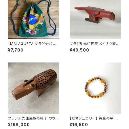
【MALAGUETA マラゲッタ】ナッ
ブラジル先住民族 メイナク族の
プサック
椅子 ベニコンゴウインコ 全長4
¥7,700
¥49,500
0cm
ブラジル先住民族の椅子 ワウラ
【ビオジュエリー】 黄金の草 カッ
ー族 バク（送料着払い）
ピンドウラード ブレスレット タイ
¥198,000
¥16,500
ガーアイ ブラウン