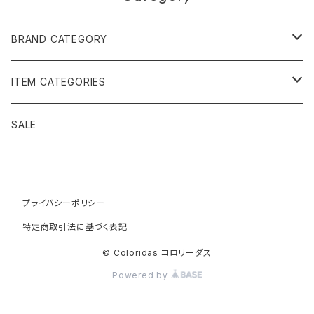
BRAND CATEGORY
黄金の草 ビオジュエリー
ITEM CATEGORIES
ピアス＆イヤリング
ボルジェス木版画
アクセサリー
SALE
ネックレス＆ペンダント
木版画 S
ピアス・イヤリング
フォークアート
バッグ・ポーチ
ティアラ、ヘッドドレス
プライバシーポリシー
木版画 M
ブレスレット
ブラジル先住民族の椅子
アパレル
特定商取引法に基づく表記
ブローチ
木版画 L
ネックレス
先住民族の籠
インテリア雑貨
© Coloridas コロリーダス
Powered by
指輪
木版画 額縁
リング
ラグ
カヤポ族のTシャツ
籠