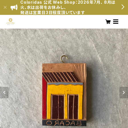
Coloridas 公式 Web Shop：2026年7月、 8月は
火、水は出荷をお休みし、
発送は営業日3日程度頂いています