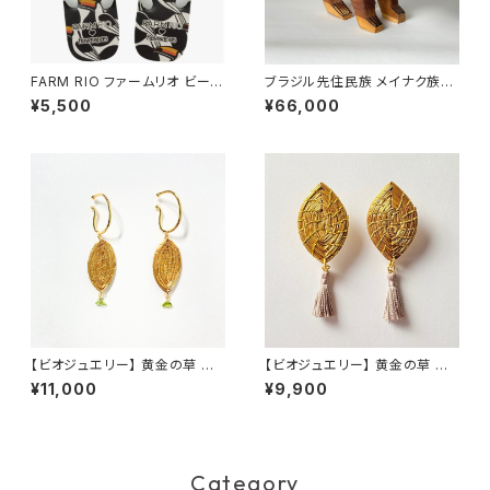
FARM RIO ファームリオ ビーチ
ブラジル先住民族 メイナク族の
サンダル Havaianas Copatu
椅子 サル 小型 全長41cm
¥5,500
¥66,000
cano
【ビオジュエリー】 黄金の草 カッ
【ビオジュエリー】 黄金の草 カッ
ピンドウラード イヤーカフ リ
ピンドウラード ピアス&イヤリ
¥11,000
¥9,900
ーフ ペリドット
ング 直結リーフタッセルグレイ
ベージュ
Category