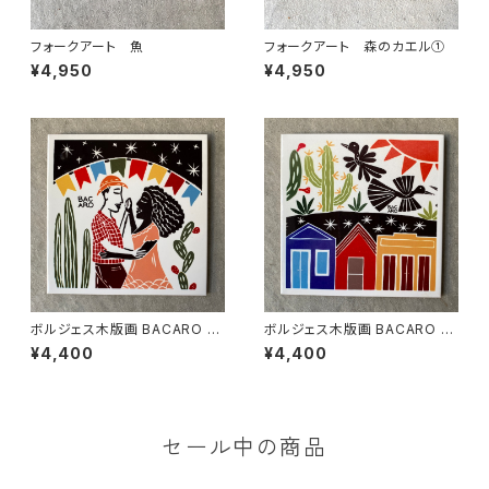
フォークアート 魚
フォークアート 森のカエル①
¥4,950
¥4,950
ボルジェス木版画 BACARO B
ボルジェス木版画 BACARO B
ORGES タイル『踊る男女』
ORGES タイル『昼の鳥と夜の
¥4,400
¥4,400
家』
セール中の商品