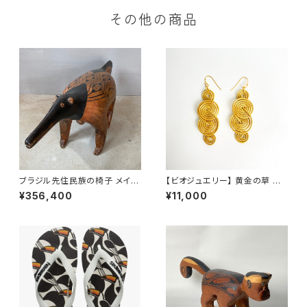
その他の商品
ブラジル先住民族の椅子 メイナ
【ビオジュエリー】 黄金の草 カッ
ク族 アリクイ（送料着払い）
ピンドウラード ピアス＆イヤリ
¥356,400
¥11,000
ング 4スパイラル