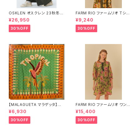
OSKLEN オスクレン 23秋冬
FARM RIO ファームリオ Tシャ
ボトムス 1045-69665
ツ HOHOHO
¥26,950
¥9,240
30%OFF
30%OFF
【MALAGUETA マラゲッタ】カ
FARM RIO ファームリオ ワンピ
ンガ TROPICAL
ース Aurora Floral
¥6,930
¥15,400
30%OFF
30%OFF