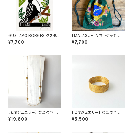
GUSTAVO BORGES グスタ
【MALAGUETA マラゲッタ】ナッ
ボ・ボルジェス 木版画 S【トゥッ
プサック
¥7,700
¥7,700
カーノ】
【ビオジュエリー】 黄金の草 カッ
【ビオジュエリー】 黄金の草 カッ
ピンドウラード クリームローズ
ピンドウラード バングル ワイド
¥19,800
¥5,500
スワロフスキーパール & チェー
ンネックレス