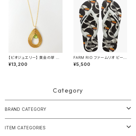
【ビオジュエリー】 黄金の草 カッ
FARM RIO ファームリオ ビーチ
ピンドウラード ネックレス ティ
サンダル Havaianas Copatu
¥13,200
¥5,500
アドロップ ペリドット
cano
Category
BRAND CATEGORY
黄金の草 ビオジュエリー
ITEM CATEGORIES