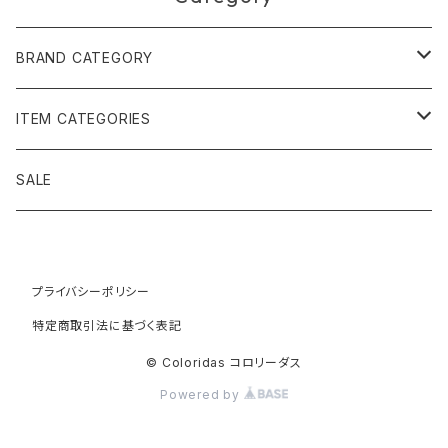
BRAND CATEGORY
黄金の草 ビオジュエリー
ITEM CATEGORIES
ピアス＆イヤリング
ボルジェス木版画
アクセサリー
SALE
ネックレス＆ペンダント
木版画 S
ピアス・イヤリング
フォークアート
バッグ・ポーチ
ティアラ、ヘッドドレス
プライバシーポリシー
木版画 M
ブレスレット
ブラジル先住民族の椅子
アパレル
特定商取引法に基づく表記
ブローチ
木版画 L
ネックレス
先住民族の籠
インテリア雑貨
© Coloridas コロリーダス
Powered by
指輪
木版画 額縁
リング
ラグ
カヤポ族のTシャツ
籠