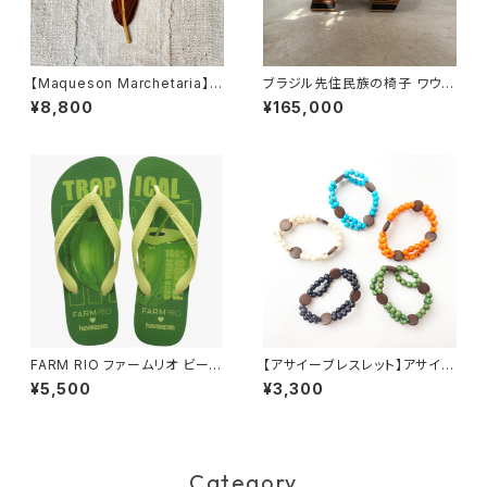
【Maqueson Marchetaria】マ
ブラジル先住民族の椅子 ワウラ
ッケソン寄木細工 ブックマーク
ー族 ジャガー（送料着払い）
¥8,800
¥165,000
ピンク
FARM RIO ファームリオ ビーチ
【アサイーブレスレット】アサイー
サンダル Havaianas Tropical
２連＆ウッド
¥5,500
¥3,300
Coco
Category