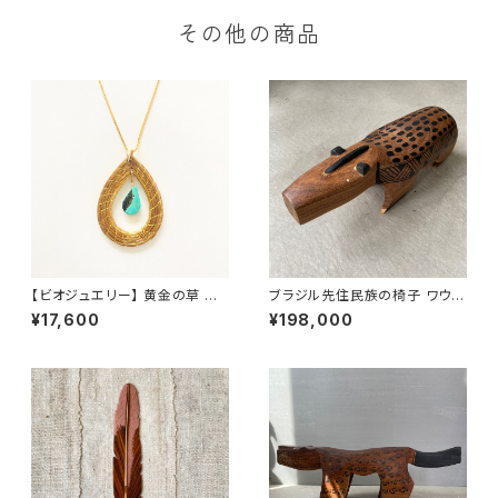
その他の商品
【ビオジュエリー】 黄金の草 カッ
ブラジル先住民族の椅子 ワウラ
ピンドウラード チェーンネックレ
ー族 バク（送料着払い）
¥17,600
¥198,000
ス ターコイズティアドロップ