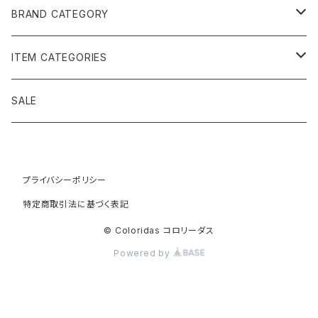
BRAND CATEGORY
黄金の草 ビオジュエリー
ITEM CATEGORIES
ピアス＆イヤリング
ボルジェス木版画
アクセサリー
SALE
ネックレス＆ペンダント
木版画 S
ピアス・イヤリング
フォークアート
バッグ・ポーチ
ティアラ、ヘッドドレス
プライバシーポリシー
木版画 M
ブレスレット
ブラジル先住民族の椅子
アパレル
特定商取引法に基づく表記
ブローチ
木版画 L
ネックレス
先住民族の籠
インテリア雑貨
© Coloridas コロリーダス
Powered by
指輪
木版画 額縁
リング
ラグ
カヤポ族のTシャツ
籠
バングル＆ブレスレット
木版画 SS ミニ版画
木版画
先住民族民芸
リラックス