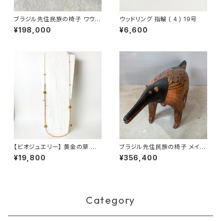
ブラジル先住民族の椅子 ワウラ
ウッドリング 指輪 ( 4 ) 19号
ー族 エイ
¥198,000
¥6,600
【ビオジュエリー】 黄金の草 カッ
ブラジル先住民族の椅子 メイナ
ピンドウラード ヴィンテージゴ
ク族 アリクイ（送料着払い）
¥19,800
¥356,400
ールド スワロフスキーパール &
チェーンネックレス
Category