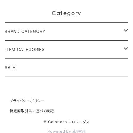
Category
BRAND CATEGORY
黄金の草 ビオジュエリー
ITEM CATEGORIES
ピアス＆イヤリング
ボルジェス木版画
アクセサリー
SALE
ネックレス＆ペンダント
木版画 S
ピアス・イヤリング
フォークアート
バッグ・ポーチ
ティアラ、ヘッドドレス
プライバシーポリシー
木版画 M
ブレスレット
ブラジル先住民族の椅子
アパレル
特定商取引法に基づく表記
ブローチ
木版画 L
ネックレス
先住民族の籠
インテリア雑貨
© Coloridas コロリーダス
Powered by