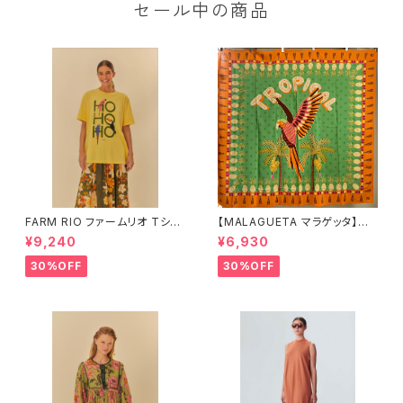
セール中の商品
FARM RIO ファームリオ Tシャ
【MALAGUETA マラゲッタ】カ
ツ HOHOHO
ンガ TROPICAL
¥9,240
¥6,930
30%OFF
30%OFF