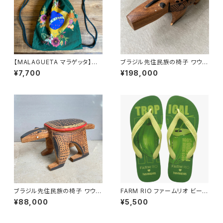
【MALAGUETA マラゲッタ】ナッ
ブラジル先住民族の椅子 ワウラ
プサック
ー族 バク（送料着払い）
¥7,700
¥198,000
ブラジル先住民族の椅子 ワウラ
FARM RIO ファームリオ ビーチ
ー族 アリクイ3（送料着払い）
サンダル Havaianas Tropical
¥88,000
¥5,500
Coco