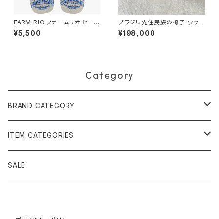
FARM RIO ファームリオ ビーチ
ブラジル先住民族の椅子 ワウラ
サンダル Havaianas Jardim
ー族 エイ
¥5,500
¥198,000
de Porcelana
Category
BRAND CATEGORY
黄金の草 ビオジュエリー
ITEM CATEGORIES
ピアス＆イヤリング
ボルジェス木版画
アクセサリー
SALE
ネックレス＆ペンダント
木版画 S
ピアス・イヤリング
フォークアート
バッグ・ポーチ
ティアラ、ヘッドドレス