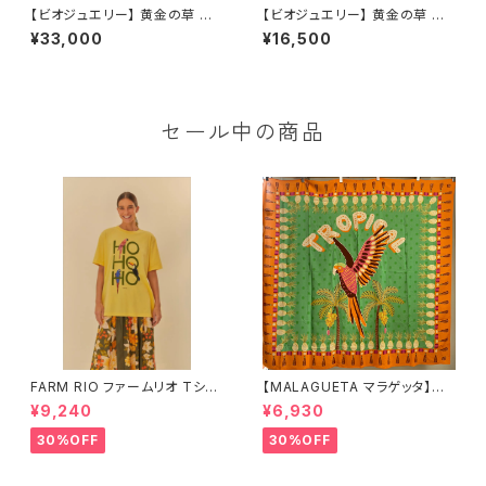
【ビオジュエリー】 黄金の草 カッ
【ビオジュエリー】 黄金の草 カッ
ピンドウラード ハックマナイト
ピンドウラード スエード紐 テ
¥33,000
¥16,500
スクエア
ィアドロップ アフガナイト
セール中の商品
FARM RIO ファームリオ Tシャ
【MALAGUETA マラゲッタ】カ
ツ HOHOHO
ンガ TROPICAL
¥9,240
¥6,930
30%OFF
30%OFF