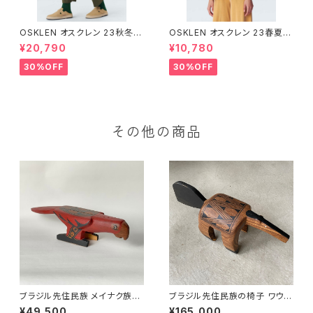
OSKLEN オスクレン 23秋冬
OSKLEN オスクレン 23春夏 ト
ボトムス 1041-66127
ップス 1027-67292
¥20,790
¥10,780
30%OFF
30%OFF
その他の商品
ブラジル先住民族 メイナク族の
ブラジル先住民族の椅子 ワウラ
椅子 ベニコンゴウインコ 全長4
ー族 アリクイ ４（送料着払い）
¥49,500
¥165,000