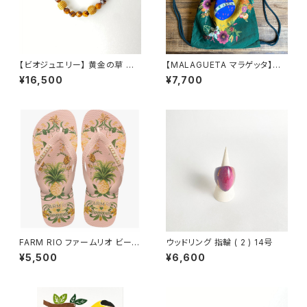
【ビオジュエリー】 黄金の草 カッ
【MALAGUETA マラゲッタ】ナッ
ピンドウラード ブレスレット タイ
プサック
¥16,500
¥7,700
ガーアイ ブラウン
FARM RIO ファームリオ ビーチ
ウッドリング 指輪 ( 2 ) 14号
サンダル Havaianas Beleza
¥5,500
¥6,600
de Abacaxi