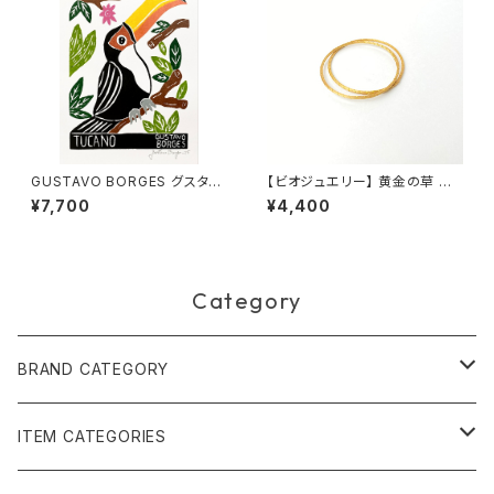
GUSTAVO BORGES グスタ
【ビオジュエリー】 黄金の草 カッ
ボ・ボルジェス 木版画 S【トゥッ
ピンドウラード バングル スリム
¥7,700
¥4,400
カーノ】
2本セット S, M, L
Category
BRAND CATEGORY
黄金の草 ビオジュエリー
ITEM CATEGORIES