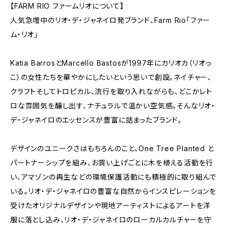
【FARM RIO ファームリオについて】
人気急増中のリオ・デ・ジャネイロ発ブランド、Farm Rio「ファー
ム・リオ」
Katia BarrosとMarcello Bastosが1997年にカリオカ（リオっ
こ）の女性たちを華やかにしたいという思いで創設。ネイチャー、
クラフトそしてトロピカル、流行を取り入れながらも、どこかレト
ロな雰囲気を醸し出す、ナチュラルで温かい空気感。そんなリオ・
デ・ジャネイロのエッセンスが豊富に詰まったブランド。
デザインのユニークさはもちろんのこと、One Tree Planted と
パートナーシップを組み、お買い上げごとに木を植える活動を行
い、アマゾンの再生などの環境保護活動にも積極的に取り組んで
いる。リオ・デ・ジャネイロの豊富な自然からインスピレーションを
受けたオリジナルデザインや現地アーティストによるアートを洋
服に落とし込み、リオ・デ・ジャネイロのローカルカルチャーを守