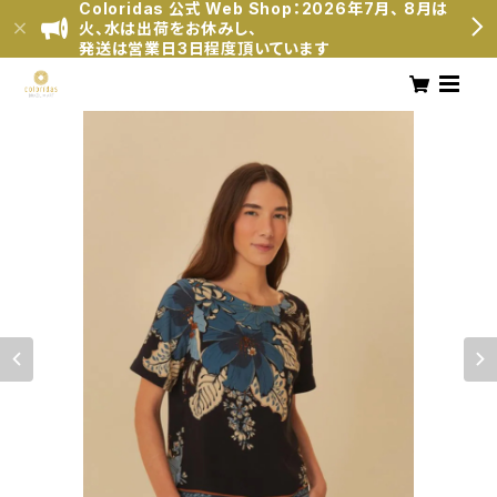
Coloridas 公式 Web Shop：2026年7月、 8月は
火、水は出荷をお休みし、
発送は営業日3日程度頂いています