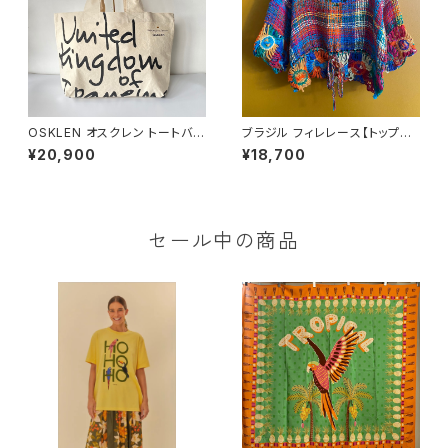
OSKLEN オスクレン トートバッ
ブラジル フィレレース【トップス
グ United Kingdom of Ipan
19】
¥20,900
¥18,700
eman オフホワイト
セール中の商品