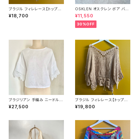
ブラジル フィレレース【トップス
OSKLEN オスクレン ボア バケ
22】
ットハット
¥18,700
¥11,550
30%OFF
ブラジリアン 手編み ニードルレ
ブラジル フィレレース【トップス
ース リネン レース袖トップス
25】
¥27,500
¥19,800
ホワイト